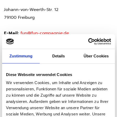
Johann-von-Weerth-Str. 12
79100 Freiburg
E-Mail:
fun@fun-compagnie.de
Tel.:
0761 58 06 27
Mobil:
0175 56 45 888
Zustimmung
Details
Über Cookies
USt-ID Nr.:
DE 240858593
Diese Webseite verwendet Cookies
Inhaltlich Verantwortlicher nach § 55 II RStV:
Wir verwenden Cookies, um Inhalte und Anzeigen zu
Marcus Gänsler (Anschrift s.o.)
personalisieren, Funktionen für soziale Medien anbieten
Fun Compagnie beteiligt sich nicht an einem
zu können und die Zugriffe auf unsere Website zu
analysieren. Außerdem geben wir Informationen zu Ihrer
Streitbeilegungsverfahren vor einer
Verwendung unserer Website an unsere Partner für
Verbraucherschlichtungsstelle.
soziale Medien, Werbung und Analysen weiter. Unsere