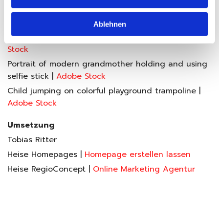
car on the beach |
Adobe Stock
Waffles |
Adobe Stock
Ablehnen
Grandmother portrait set in the studio |
Adobe
Stock
Portrait of modern grandmother holding and using
selfie stick |
Adobe Stock
Child jumping on colorful playground trampoline |
Adobe Stock
Umsetzung
Tobias Ritter
Heise Homepages |
Homepage erstellen lassen
Heise RegioConcept |
Online Marketing Agentur